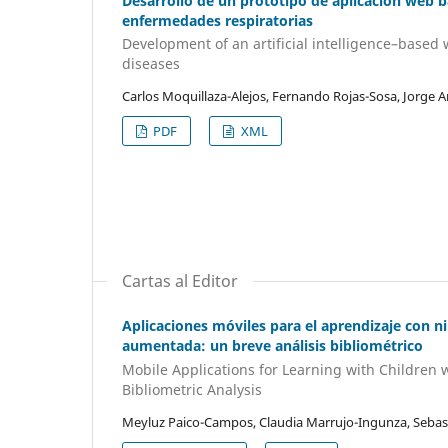
Desarrollo de un prototipo de aplicación web ba
enfermedades respiratorias
Development of an artificial intelligence–based w
diseases
Carlos Moquillaza-Alejos, Fernando Rojas-Sosa, Jorge
PDF
XML
Cartas al Editor
Aplicaciones móviles para el aprendizaje con n
aumentada: un breve análisis bibliométrico
Mobile Applications for Learning with Children
Bibliometric Analysis
Meyluz Paico-Campos, Claudia Marrujo-Ingunza, Seba