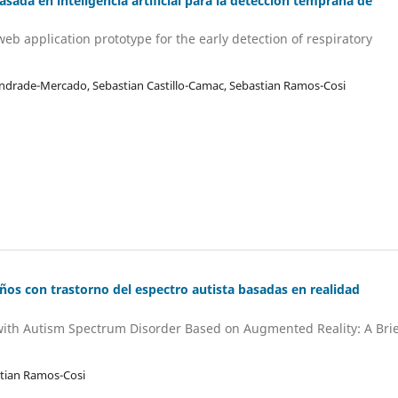
sada en inteligencia artificial para la detección temprana de
eb application prototype for the early detection of respiratory
 Andrade-Mercado, Sebastian Castillo-Camac, Sebastian Ramos-Cosi
iños con trastorno del espectro autista basadas en realidad
 with Autism Spectrum Disorder Based on Augmented Reality: A Bri
stian Ramos-Cosi