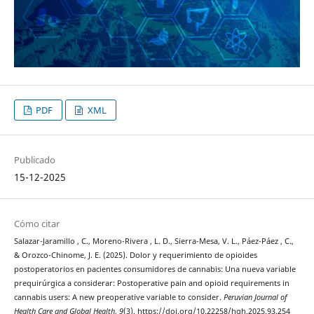
PDF
XML
Publicado
15-12-2025
Cómo citar
Salazar-Jaramillo , C., Moreno-Rivera , L. D., Sierra-Mesa, V. L., Páez-Páez , C.,
& Orozco-Chinome, J. E. (2025). Dolor y requerimiento de opioides
postoperatorios en pacientes consumidores de cannabis: Una nueva variable
prequirúrgica a considerar: Postoperative pain and opioid requirements in
cannabis users: A new preoperative variable to consider.
Peruvian Journal of
Health Care and Global Health
,
9
(3). https://doi.org/10.22258/hgh.2025.93.254