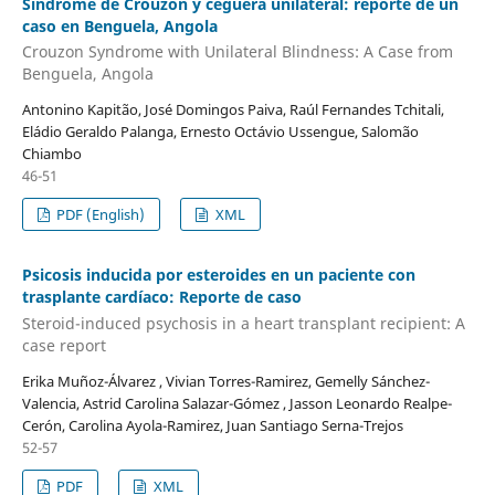
Síndrome de Crouzon y ceguera unilateral: reporte de un
caso en Benguela, Angola
Crouzon Syndrome with Unilateral Blindness: A Case from
Benguela, Angola
Antonino Kapitão, José Domingos Paiva, Raúl Fernandes Tchitali,
Eládio Geraldo Palanga, Ernesto Octávio Ussengue, Salomão
Chiambo
46-51
PDF (English)
XML
Psicosis inducida por esteroides en un paciente con
trasplante cardíaco: Reporte de caso
Steroid-induced psychosis in a heart transplant recipient: A
case report
Erika Muñoz-Álvarez , Vivian Torres-Ramirez, Gemelly Sánchez-
Valencia, Astrid Carolina Salazar-Gómez , Jasson Leonardo Realpe-
Cerón, Carolina Ayola-Ramirez, Juan Santiago Serna-Trejos
52-57
PDF
XML