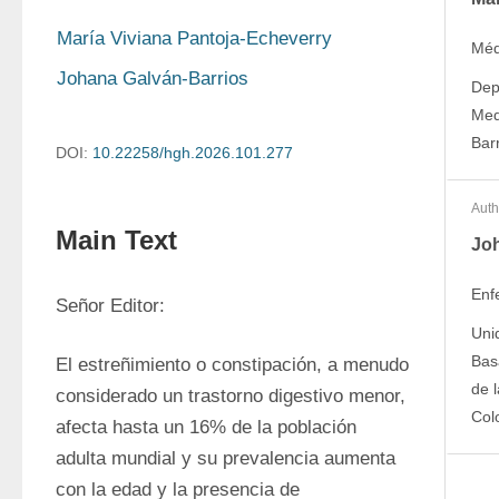
María Viviana Pantoja-Echeverry
Méd
Johana Galván-Barrios
Dep
Med
Bar
DOI:
10.22258/hgh.2026.101.277
Auth
Main Text
Joh
Enf
Señor Editor:
Uni
Bas
El estreñimiento o constipación, a menudo 
de l
considerado un trastorno digestivo menor, 
Col
afecta hasta un 16% de la población 
adulta mundial y su prevalencia aumenta 
con la edad y la presencia de 