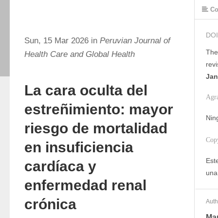
Co
DOI
Sun, 15 Mar 2026 in
Peruvian Journal of
The
Health Care and Global Health
rev
Jan
La cara oculta del
Agr
estreñimiento: mayor
Nin
riesgo de mortalidad
Cop
en insuficiencia
Este
cardíaca y
una
enfermedad renal
crónica
Auth
Mar