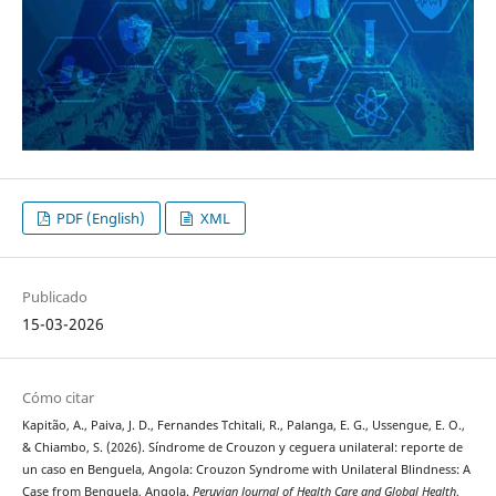
PDF (English)
XML
Publicado
15-03-2026
Cómo citar
Kapitão, A., Paiva, J. D., Fernandes Tchitali, R., Palanga, E. G., Ussengue, E. O.,
& Chiambo, S. (2026). Síndrome de Crouzon y ceguera unilateral: reporte de
un caso en Benguela, Angola: Crouzon Syndrome with Unilateral Blindness: A
Case from Benguela, Angola.
Peruvian Journal of Health Care and Global Health
,