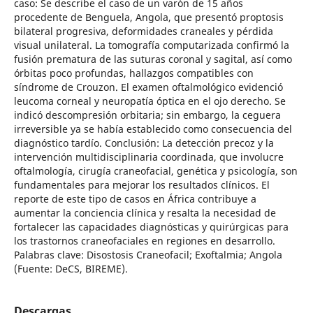
caso: Se describe el caso de un varón de 15 años
procedente de Benguela, Angola, que presentó proptosis
bilateral progresiva, deformidades craneales y pérdida
visual unilateral. La tomografía computarizada confirmó la
fusión prematura de las suturas coronal y sagital, así como
órbitas poco profundas, hallazgos compatibles con
síndrome de Crouzon. El examen oftalmológico evidenció
leucoma corneal y neuropatía óptica en el ojo derecho. Se
indicó descompresión orbitaria; sin embargo, la ceguera
irreversible ya se había establecido como consecuencia del
diagnóstico tardío. Conclusión: La detección precoz y la
intervención multidisciplinaria coordinada, que involucre
oftalmología, cirugía craneofacial, genética y psicología, son
fundamentales para mejorar los resultados clínicos. El
reporte de este tipo de casos en África contribuye a
aumentar la conciencia clínica y resalta la necesidad de
fortalecer las capacidades diagnósticas y quirúrgicas para
los trastornos craneofaciales en regiones en desarrollo.
Palabras clave: Disostosis Craneofacil; Exoftalmia; Angola
(Fuente: DeCS, BIREME).
Descargas