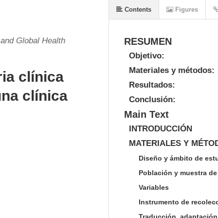
Contents
Figures
 and Global Health
RESUMEN
Objetivo:
Materiales y métodos:
ia clínica
Resultados:
na clínica
Conclusión:
Main Text
INTRODUCCIÓN
MATERIALES Y MÉTO
Diseño y ámbito de est
Población y muestra de
Variables
Instrumento de recolec
Traducción, adaptación 