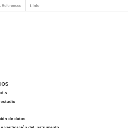
References
Info
DOS
udio
 estudio
ción de datos
y verificación del instrumento