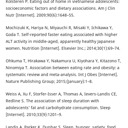
Kolsteren P. Eating out of home in vietnamese adolescents:
socioeconomic factors and dietary associations. Am J Clin
Nutr [Internet]. 2009;90(6):1648–55.
Mochizuki K, Hariya N, Miyauchi R, Misaki Y, Ichikawa Y,
Goda T. Self-reported faster eating associated with higher
ALT activity in middle-aged, apparently healthy Japanese
women. Nutrition [Internet]. Elsevier Inc.; 2014;30(1):69–74.
Ohkuma T, Hirakawa Y, Nakamura U, Kiyohara Y, Kitazono T,
Ninomiya T. Association between eating rate and obesity: a
systematic review and meta-analysis. Int J Obes [Internet].
Nature Publishing Group; 2015;(January):1–8.
Weiss A, Xu F, Storfer-Isser A, Thomas A, Ievers-Landis CE,
Redline S. The association of sleep duration with
adolescents’ fat and carbohydrate consumption. Sleep
[Internet]. 2010;33(9):1201–9.
Landis A, Parker K, Dunbar S. Sleep, hunger, satiety, food