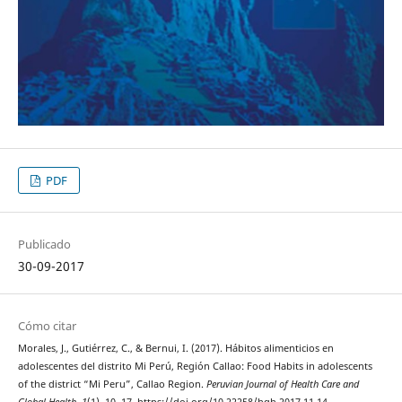
PDF
Publicado
30-09-2017
Cómo citar
Morales, J., Gutiérrez, C., & Bernui, I. (2017). Hábitos alimenticios en
adolescentes del distrito Mi Perú, Región Callao: Food Habits in adolescents
of the district “Mi Peru”, Callao Region.
Peruvian Journal of Health Care and
Global Health
,
1
(1), 10–17. https://doi.org/10.22258/hgh.2017.11.14