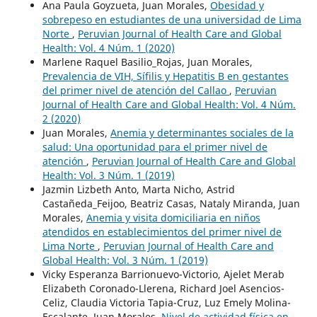
Ana Paula Goyzueta, Juan Morales,
Obesidad y
sobrepeso en estudiantes de una universidad de Lima
Norte
,
Peruvian Journal of Health Care and Global
Health: Vol. 4 Núm. 1 (2020)
Marlene Raquel Basilio_Rojas, Juan Morales,
Prevalencia de VIH, Sífilis y Hepatitis B en gestantes
del primer nivel de atención del Callao
,
Peruvian
Journal of Health Care and Global Health: Vol. 4 Núm.
2 (2020)
Juan Morales,
Anemia y determinantes sociales de la
salud: Una oportunidad para el primer nivel de
atención
,
Peruvian Journal of Health Care and Global
Health: Vol. 3 Núm. 1 (2019)
Jazmin Lizbeth Anto, Marta Nicho, Astrid
Castañeda_Feijoo, Beatriz Casas, Nataly Miranda, Juan
Morales,
Anemia y visita domiciliaria en niños
atendidos en establecimientos del primer nivel de
Lima Norte
,
Peruvian Journal of Health Care and
Global Health: Vol. 3 Núm. 1 (2019)
Vicky Esperanza Barrionuevo-Victorio, Ajelet Merab
Elizabeth Coronado-Llerena, Richard Joel Asencios-
Celiz, Claudia Victoria Tapia-Cruz, Luz Emely Molina-
Escalante, Juan Morales,
Nivel de actividad física en