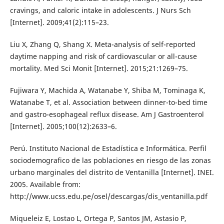
cravings, and caloric intake in adolescents. J Nurs Sch
[Internet]. 2009;41(2):115–23.
Liu X, Zhang Q, Shang X. Meta-analysis of self-reported
daytime napping and risk of cardiovascular or all-cause
mortality. Med Sci Monit [Internet]. 2015;21:1269–75.
Fujiwara Y, Machida A, Watanabe Y, Shiba M, Tominaga K,
Watanabe T, et al. Association between dinner-to-bed time
and gastro-esophageal reflux disease. Am J Gastroenterol
[Internet]. 2005;100(12):2633–6.
Perú. Instituto Nacional de Estadística e Informática. Perfil
sociodemografico de las poblaciones en riesgo de las zonas
urbano marginales del distrito de Ventanilla [Internet]. INEI.
2005. Available from:
http://www.ucss.edu.pe/osel/descargas/dis_ventanilla.pdf
Miqueleiz E, Lostao L, Ortega P, Santos JM, Astasio P,