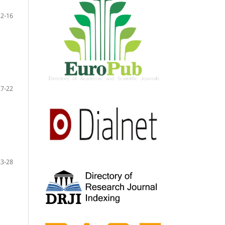
12-16
17-22
23-28