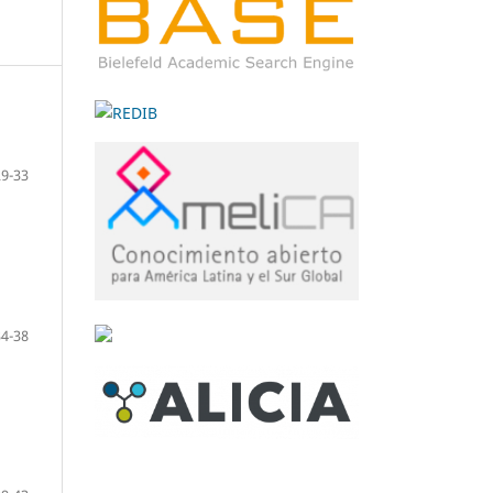
29-33
34-38