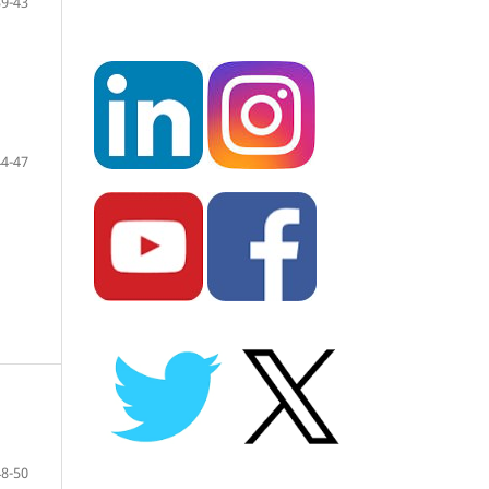
39-43
44-47
48-50