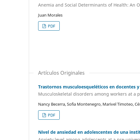
Anemia and Social Determinants of Health: An O
Juan Morales
PDF
Artículos Originales
Trastornos musculoesqueléticos en docentes y
Musculoskeletal disorders among workers at a pr
Nancy Becerra, Sofia Montenegro, Marivel Timoteo, Cé
PDF
Nivel de ansiedad en adolescentes de una insti
Anxiety level among adolescents at a pre-univers