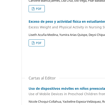
Caroline Bianca Jaimes, Lila Cruz, Elsi Vega, Pilar Balla
PDF
Exceso de peso y actividad física en estudiant
Excess Weight and Physical Activity in Nursing S
Liseth Acuña-Medina, Yumira Arias Quispe, Deysi Chipa
PDF
Cartas al Editor
Uso de dispositivos móviles en niños preescol
Use of Mobile Devices in Preschool Children from
Nicole Choqui-Collahua, Yackeline Espeza-Velásquez, Ro