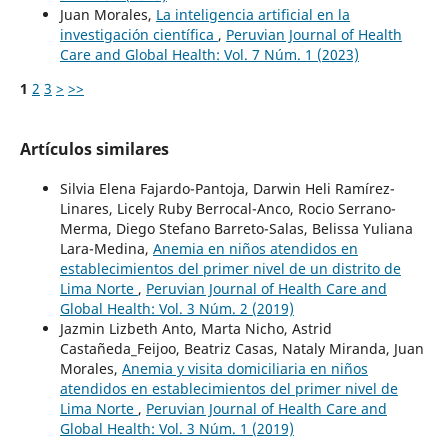
Juan Morales,
La inteligencia artificial en la
investigación científica
,
Peruvian Journal of Health
Care and Global Health: Vol. 7 Núm. 1 (2023)
1
2
3
>
>>
Artículos similares
Silvia Elena Fajardo-Pantoja, Darwin Heli Ramírez-
Linares, Licely Ruby Berrocal-Anco, Rocio Serrano-
Merma, Diego Stefano Barreto-Salas, Belissa Yuliana
Lara-Medina,
Anemia en niños atendidos en
establecimientos del primer nivel de un distrito de
Lima Norte
,
Peruvian Journal of Health Care and
Global Health: Vol. 3 Núm. 2 (2019)
Jazmin Lizbeth Anto, Marta Nicho, Astrid
Castañeda_Feijoo, Beatriz Casas, Nataly Miranda, Juan
Morales,
Anemia y visita domiciliaria en niños
atendidos en establecimientos del primer nivel de
Lima Norte
,
Peruvian Journal of Health Care and
Global Health: Vol. 3 Núm. 1 (2019)