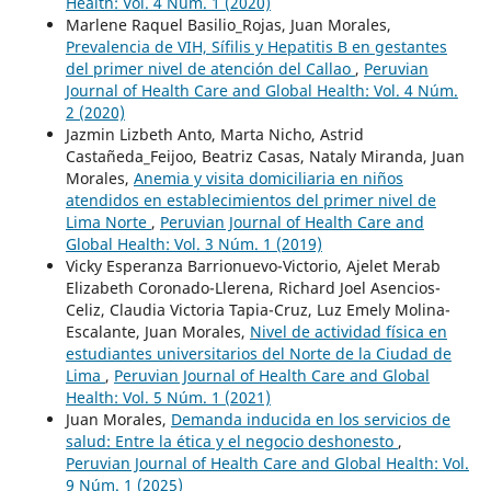
Health: Vol. 4 Núm. 1 (2020)
Marlene Raquel Basilio_Rojas, Juan Morales,
Prevalencia de VIH, Sífilis y Hepatitis B en gestantes
del primer nivel de atención del Callao
,
Peruvian
Journal of Health Care and Global Health: Vol. 4 Núm.
2 (2020)
Jazmin Lizbeth Anto, Marta Nicho, Astrid
Castañeda_Feijoo, Beatriz Casas, Nataly Miranda, Juan
Morales,
Anemia y visita domiciliaria en niños
atendidos en establecimientos del primer nivel de
Lima Norte
,
Peruvian Journal of Health Care and
Global Health: Vol. 3 Núm. 1 (2019)
Vicky Esperanza Barrionuevo-Victorio, Ajelet Merab
Elizabeth Coronado-Llerena, Richard Joel Asencios-
Celiz, Claudia Victoria Tapia-Cruz, Luz Emely Molina-
Escalante, Juan Morales,
Nivel de actividad física en
estudiantes universitarios del Norte de la Ciudad de
Lima
,
Peruvian Journal of Health Care and Global
Health: Vol. 5 Núm. 1 (2021)
Juan Morales,
Demanda inducida en los servicios de
salud: Entre la ética y el negocio deshonesto
,
Peruvian Journal of Health Care and Global Health: Vol.
9 Núm. 1 (2025)