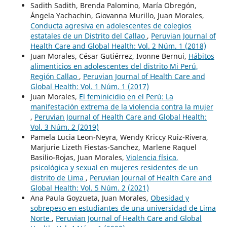
Sadith Sadith, Brenda Palomino, María Obregón,
Ángela Yachachin, Giovanna Murillo, Juan Morales,
Conducta agresiva en adolescentes de colegios
estatales de un Distrito del Callao
,
Peruvian Journal of
Health Care and Global Health: Vol. 2 Núm. 1 (2018)
Juan Morales, César Gutiérrez, Ivonne Bernui,
Hábitos
alimenticios en adolescentes del distrito Mi Perú,
Región Callao
,
Peruvian Journal of Health Care and
Global Health: Vol. 1 Núm. 1 (2017)
Juan Morales,
El feminicidio en el Perú: La
manifestación extrema de la violencia contra la mujer
,
Peruvian Journal of Health Care and Global Health:
Vol. 3 Núm. 2 (2019)
Pamela Lucia Leon-Neyra, Wendy Kriccy Ruiz-Rivera,
Marjurie Lizeth Fiestas-Sanchez, Marlene Raquel
Basilio-Rojas, Juan Morales,
Violencia física,
psicológica y sexual en mujeres residentes de un
distrito de Lima
,
Peruvian Journal of Health Care and
Global Health: Vol. 5 Núm. 2 (2021)
Ana Paula Goyzueta, Juan Morales,
Obesidad y
sobrepeso en estudiantes de una universidad de Lima
Norte
,
Peruvian Journal of Health Care and Global