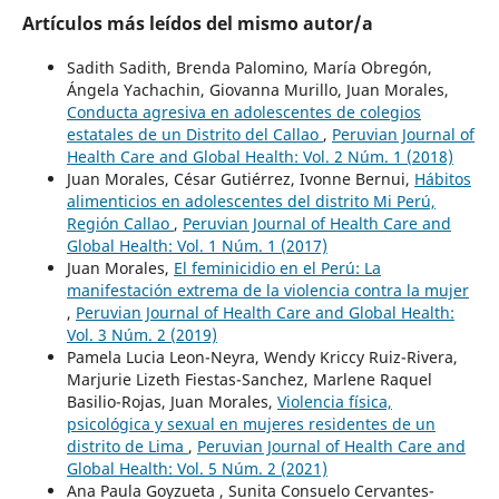
Artículos más leídos del mismo autor/a
Sadith Sadith, Brenda Palomino, María Obregón,
Ángela Yachachin, Giovanna Murillo, Juan Morales,
Conducta agresiva en adolescentes de colegios
estatales de un Distrito del Callao
,
Peruvian Journal of
Health Care and Global Health: Vol. 2 Núm. 1 (2018)
Juan Morales, César Gutiérrez, Ivonne Bernui,
Hábitos
alimenticios en adolescentes del distrito Mi Perú,
Región Callao
,
Peruvian Journal of Health Care and
Global Health: Vol. 1 Núm. 1 (2017)
Juan Morales,
El feminicidio en el Perú: La
manifestación extrema de la violencia contra la mujer
,
Peruvian Journal of Health Care and Global Health:
Vol. 3 Núm. 2 (2019)
Pamela Lucia Leon-Neyra, Wendy Kriccy Ruiz-Rivera,
Marjurie Lizeth Fiestas-Sanchez, Marlene Raquel
Basilio-Rojas, Juan Morales,
Violencia física,
psicológica y sexual en mujeres residentes de un
distrito de Lima
,
Peruvian Journal of Health Care and
Global Health: Vol. 5 Núm. 2 (2021)
Ana Paula Goyzueta , Sunita Consuelo Cervantes-