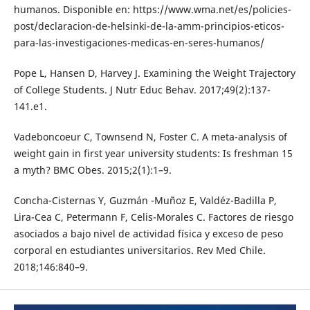
humanos. Disponible en: https://www.wma.net/es/policies-
post/declaracion-de-helsinki-de-la-amm-principios-eticos-
para-las-investigaciones-medicas-en-seres-humanos/
Pope L, Hansen D, Harvey J. Examining the Weight Trajectory
of College Students. J Nutr Educ Behav. 2017;49(2):137-
141.e1.
Vadeboncoeur C, Townsend N, Foster C. A meta-analysis of
weight gain in first year university students: Is freshman 15
a myth? BMC Obes. 2015;2(1):1–9.
Concha-Cisternas Y, Guzmán -Muñoz E, Valdéz-Badilla P,
Lira-Cea C, Petermann F, Celis-Morales C. Factores de riesgo
asociados a bajo nivel de actividad física y exceso de peso
corporal en estudiantes universitarios. Rev Med Chile.
2018;146:840–9.