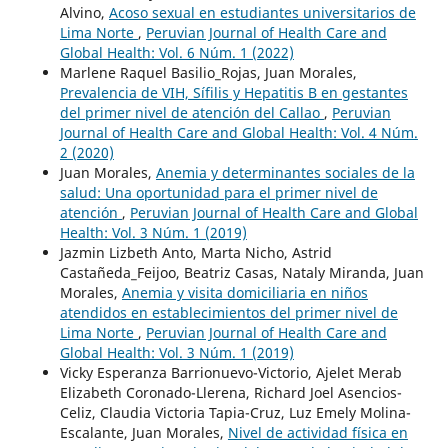
Alvino,
Acoso sexual en estudiantes universitarios de
Lima Norte
,
Peruvian Journal of Health Care and
Global Health: Vol. 6 Núm. 1 (2022)
Marlene Raquel Basilio_Rojas, Juan Morales,
Prevalencia de VIH, Sífilis y Hepatitis B en gestantes
del primer nivel de atención del Callao
,
Peruvian
Journal of Health Care and Global Health: Vol. 4 Núm.
2 (2020)
Juan Morales,
Anemia y determinantes sociales de la
salud: Una oportunidad para el primer nivel de
atención
,
Peruvian Journal of Health Care and Global
Health: Vol. 3 Núm. 1 (2019)
Jazmin Lizbeth Anto, Marta Nicho, Astrid
Castañeda_Feijoo, Beatriz Casas, Nataly Miranda, Juan
Morales,
Anemia y visita domiciliaria en niños
atendidos en establecimientos del primer nivel de
Lima Norte
,
Peruvian Journal of Health Care and
Global Health: Vol. 3 Núm. 1 (2019)
Vicky Esperanza Barrionuevo-Victorio, Ajelet Merab
Elizabeth Coronado-Llerena, Richard Joel Asencios-
Celiz, Claudia Victoria Tapia-Cruz, Luz Emely Molina-
Escalante, Juan Morales,
Nivel de actividad física en