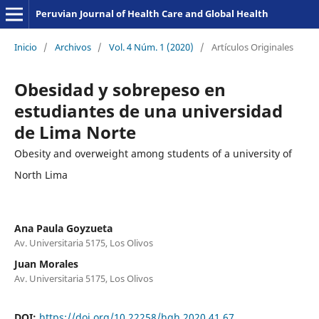
Peruvian Journal of Health Care and Global Health
Inicio
/
Archivos
/
Vol. 4 Núm. 1 (2020)
/
Artículos Originales
Obesidad y sobrepeso en
estudiantes de una universidad
de Lima Norte
Obesity and overweight among students of a university of
North Lima
Ana Paula Goyzueta
Av. Universitaria 5175, Los Olivos
Juan Morales
Av. Universitaria 5175, Los Olivos
DOI:
https://doi.org/10.22258/hgh.2020.41.67