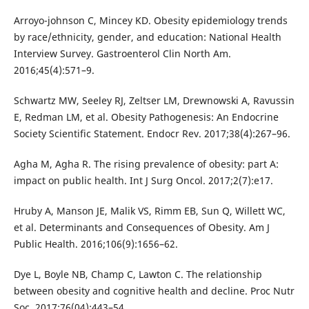
Arroyo-johnson C, Mincey KD. Obesity epidemiology trends
by race/ethnicity, gender, and education: National Health
Interview Survey. Gastroenterol Clin North Am.
2016;45(4):571–9.
Schwartz MW, Seeley RJ, Zeltser LM, Drewnowski A, Ravussin
E, Redman LM, et al. Obesity Pathogenesis: An Endocrine
Society Scientific Statement. Endocr Rev. 2017;38(4):267–96.
Agha M, Agha R. The rising prevalence of obesity: part A:
impact on public health. Int J Surg Oncol. 2017;2(7):e17.
Hruby A, Manson JE, Malik VS, Rimm EB, Sun Q, Willett WC,
et al. Determinants and Consequences of Obesity. Am J
Public Health. 2016;106(9):1656–62.
Dye L, Boyle NB, Champ C, Lawton C. The relationship
between obesity and cognitive health and decline. Proc Nutr
Soc. 2017;76(04):443–54.