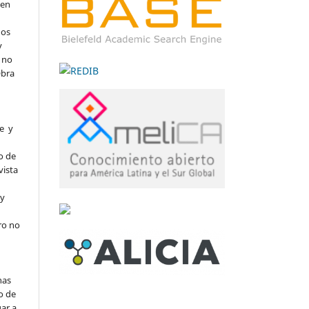
 en
dos
y
n no
Obra
re y
l
o de
vista
 y
ro no
nas
o de
ar a