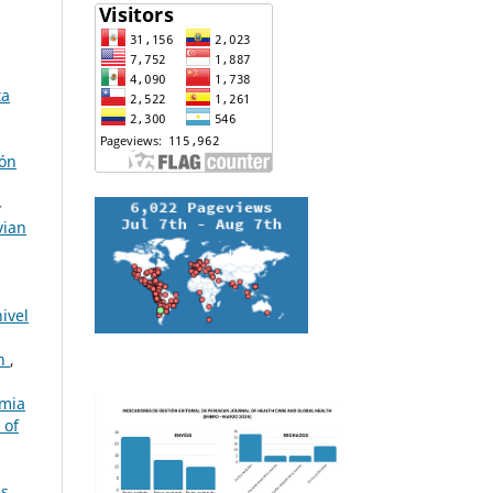
ta
ión
-
vian
nivel
ón
,
mia
 of
es