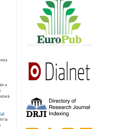
vista
án a
a
estará
nal
ir la
u