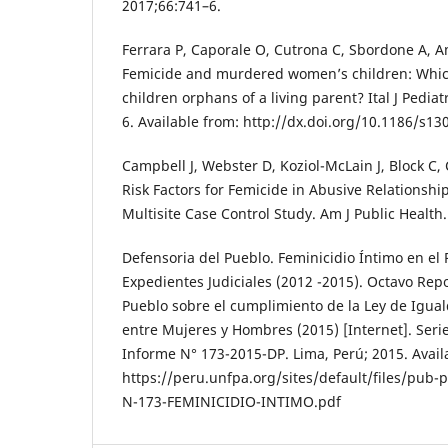
2017;66:741–6.
Ferrara P, Caporale O, Cutrona C, Sbordone A, Am
Femicide and murdered women’s children: Which
children orphans of a living parent? Ital J Pediat
6. Available from: http://dx.doi.org/10.1186/s1
Campbell J, Webster D, Koziol-McLain J, Block C
Risk Factors for Femicide in Abusive Relationshi
Multisite Case Control Study. Am J Public Health
Defensoria del Pueblo. Feminicidio Íntimo en el 
Expedientes Judiciales (2012 -2015). Octavo Repo
Pueblo sobre el cumplimiento de la Ley de Igu
entre Mujeres y Hombres (2015) [Internet]. Seri
Informe N° 173-2015-DP. Lima, Perú; 2015. Avail
https://peru.unfpa.org/sites/default/files/pub-
N-173-FEMINICIDIO-INTIMO.pdf