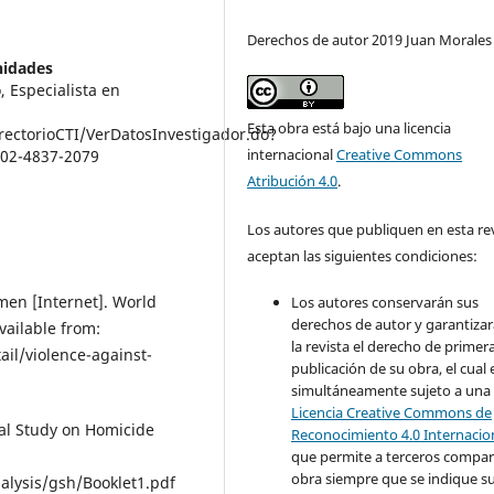
Derechos de autor 2019 Juan Morales
nidades
, Especialista en
Esta obra está bajo una licencia
rectorioCTI/VerDatosInvestigador.do?
internacional
Creative Commons
0002-4837-2079
Atribución 4.0
.
Los autores que publiquen en esta re
aceptan las siguientes condiciones:
men [Internet]. World
Los autores conservarán sus
derechos de autor y garantizar
vailable from:
la revista el derecho de primer
il/violence-against-
publicación de su obra, el cual 
simultáneamente sujeto a una
Licencia Creative Commons de
al Study on Homicide
Reconocimiento 4.0 Internacio
:
que permite a terceros compart
obra siempre que se indique s
lysis/gsh/Booklet1.pdf