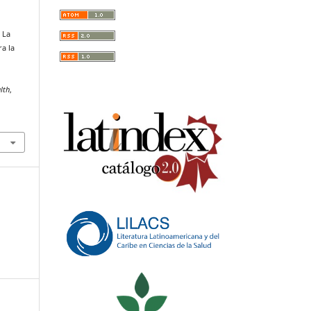
: La
ra la
lth
,