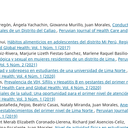
regón, Ángela Yachachin, Giovanna Murillo, Juan Morales,
Conduc
ales de un Distrito del Callao
,
Peruvian Journal of Health Care and
nui,
Hábitos alimenticios en adolescentes del distrito Mi Perú, Reg
d Global Health: Vol. 1 Núm. 1 (2017)
z-Rivera, Marjurie Lizeth Fiestas-Sanchez, Marlene Raquel Basilio
cológica y sexual en mujeres residentes de un distrito de Lima
,
Peru
Vol. 5 Núm. 2 (2021)
ad y sobrepeso en estudiantes de una universidad de Lima Norte
,
 Health: Vol. 4 Núm. 1 (2020)
es,
Prevalencia de VIH, Sífilis y Hepatitis B en gestantes del primer 
f Health Care and Global Health: Vol. 4 Núm. 2 (2020)
ales de la salud: Una oportunidad para el primer nivel de atenci
 Health: Vol. 3 Núm. 1 (2019)
Castañeda_Feijoo, Beatriz Casas, Nataly Miranda, Juan Morales,
Ane
n establecimientos del primer nivel de Lima Norte
,
Peruvian Journal
 1 (2019)
et Merab Elizabeth Coronado-Llerena, Richard Joel Asencios-Celiz,
lina-Escalante, Juan Morales,
Nivel de actividad física en estudiant