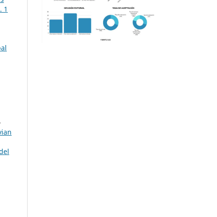
. 1
bal
-
vian
del