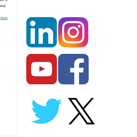
una
o
cceso