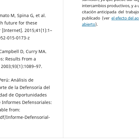
intercambios productivos, y a 
citación anticipada del trabaj
ato M, Spina G, et al.
publicado (ver
el efecto del a
 future for these
abierto
).
r [Internet]. 2015;41(1):1–
3052-015-0173-z
, Campbell D, Curry MA.
ps: Results From a
. 2003;93(1):1089–97.
Perú: Análisis de
rte de la Defensoría del
aldad de Oportunidades
e Informes Defensoriales:
able from:
pdf/Informe-Defensorial-