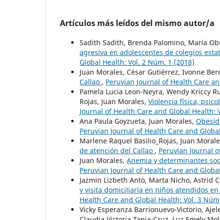
Artículos más leídos del mismo autor/a
Sadith Sadith, Brenda Palomino, María Ob
agresiva en adolescentes de colegios estat
Global Health: Vol. 2 Núm. 1 (2018)
Juan Morales, César Gutiérrez, Ivonne Ber
Callao
,
Peruvian Journal of Health Care an
Pamela Lucia Leon-Neyra, Wendy Kriccy Rui
Rojas, Juan Morales,
Violencia física, psi
Journal of Health Care and Global Health: 
Ana Paula Goyzueta, Juan Morales,
Obesid
Peruvian Journal of Health Care and Global
Marlene Raquel Basilio_Rojas, Juan Moral
de atención del Callao
,
Peruvian Journal o
Juan Morales,
Anemia y determinantes soci
Peruvian Journal of Health Care and Global
Jazmin Lizbeth Anto, Marta Nicho, Astrid 
y visita domiciliaria en niños atendidos e
Health Care and Global Health: Vol. 3 Núm.
Vicky Esperanza Barrionuevo-Victorio, Ajel
Claudia Victoria Tapia-Cruz, Luz Emely Mo