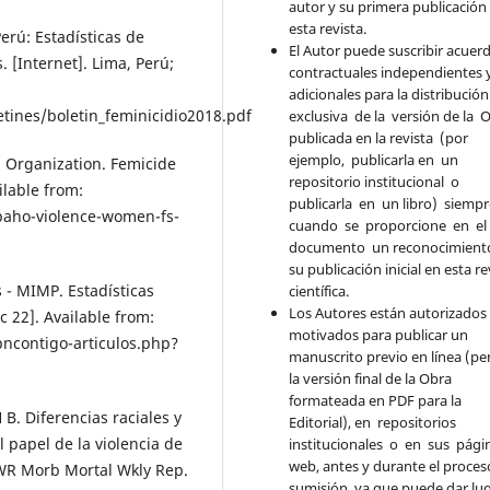
autor y su primera publicación
esta revista.
Perú: Estadísticas de
El Autor puede suscribir acuer
 [Internet]. Lima, Perú;
contractuales independientes 
adicionales para la distribució
tines/boletin_feminicidio2018.pdf
exclusiva de la versión de la 
publicada en la revista (por
ejemplo, publicarla en un
 Organization. Femicide
repositorio institucional o
ilable from:
publicarla en un libro) siemp
aho-violence-women-fs-
cuando se proporcione en e
documento un reconocimient
su publicación inicial en esta re
 - MIMP. Estadísticas
científica.
Los Autores están autorizados
c 22]. Available from:
motivados para publicar un
ncontigo-articulos.php?
manuscrito previo en línea (pe
la versión final de la Obra
formateada en PDF para la
H B. Diferencias raciales y
Editorial), en repositorios
l papel de la violencia de
institucionales o en sus pági
web, antes y durante el proces
WR Morb Mortal Wkly Rep.
sumisión, ya que puede dar lug