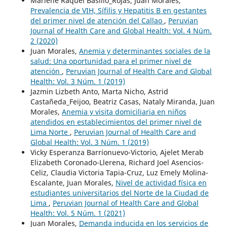
Marlene Raquel Basilio_Rojas, Juan Morales,
Prevalencia de VIH, Sífilis y Hepatitis B en gestantes
del primer nivel de atención del Callao
,
Peruvian
Journal of Health Care and Global Health: Vol. 4 Núm.
2 (2020)
Juan Morales,
Anemia y determinantes sociales de la
salud: Una oportunidad para el primer nivel de
atención
,
Peruvian Journal of Health Care and Global
Health: Vol. 3 Núm. 1 (2019)
Jazmin Lizbeth Anto, Marta Nicho, Astrid
Castañeda_Feijoo, Beatriz Casas, Nataly Miranda, Juan
Morales,
Anemia y visita domiciliaria en niños
atendidos en establecimientos del primer nivel de
Lima Norte
,
Peruvian Journal of Health Care and
Global Health: Vol. 3 Núm. 1 (2019)
Vicky Esperanza Barrionuevo-Victorio, Ajelet Merab
Elizabeth Coronado-Llerena, Richard Joel Asencios-
Celiz, Claudia Victoria Tapia-Cruz, Luz Emely Molina-
Escalante, Juan Morales,
Nivel de actividad física en
estudiantes universitarios del Norte de la Ciudad de
Lima
,
Peruvian Journal of Health Care and Global
Health: Vol. 5 Núm. 1 (2021)
Juan Morales,
Demanda inducida en los servicios de