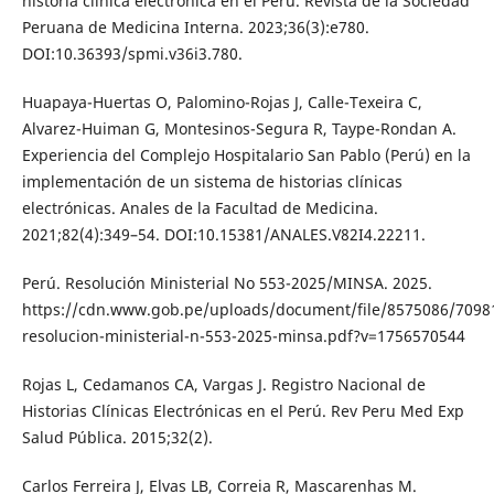
historia clínica electrónica en el Perú. Revista de la Sociedad
Peruana de Medicina Interna. 2023;36(3):e780.
DOI:10.36393/spmi.v36i3.780.
Huapaya-Huertas O, Palomino-Rojas J, Calle-Texeira C,
Alvarez-Huiman G, Montesinos-Segura R, Taype-Rondan A.
Experiencia del Complejo Hospitalario San Pablo (Perú) en la
implementación de un sistema de historias clínicas
electrónicas. Anales de la Facultad de Medicina.
2021;82(4):349–54. DOI:10.15381/ANALES.V82I4.22211.
Perú. Resolución Ministerial No 553-2025/MINSA. 2025.
https://cdn.www.gob.pe/uploads/document/file/8575086/7098
resolucion-ministerial-n-553-2025-minsa.pdf?v=1756570544
Rojas L, Cedamanos CA, Vargas J. Registro Nacional de
Historias Clínicas Electrónicas en el Perú. Rev Peru Med Exp
Salud Pública. 2015;32(2).
Carlos Ferreira J, Elvas LB, Correia R, Mascarenhas M.