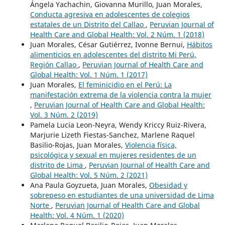
Ángela Yachachin, Giovanna Murillo, Juan Morales,
Conducta agresiva en adolescentes de colegios
estatales de un Distrito del Callao
,
Peruvian Journal of
Health Care and Global Health: Vol. 2 Núm. 1 (2018)
Juan Morales, César Gutiérrez, Ivonne Bernui,
Hábitos
alimenticios en adolescentes del distrito Mi Perú,
Región Callao
,
Peruvian Journal of Health Care and
Global Health: Vol. 1 Núm. 1 (2017)
Juan Morales,
El feminicidio en el Perú: La
manifestación extrema de la violencia contra la mujer
,
Peruvian Journal of Health Care and Global Health:
Vol. 3 Núm. 2 (2019)
Pamela Lucia Leon-Neyra, Wendy Kriccy Ruiz-Rivera,
Marjurie Lizeth Fiestas-Sanchez, Marlene Raquel
Basilio-Rojas, Juan Morales,
Violencia física,
psicológica y sexual en mujeres residentes de un
distrito de Lima
,
Peruvian Journal of Health Care and
Global Health: Vol. 5 Núm. 2 (2021)
Ana Paula Goyzueta, Juan Morales,
Obesidad y
sobrepeso en estudiantes de una universidad de Lima
Norte
,
Peruvian Journal of Health Care and Global
Health: Vol. 4 Núm. 1 (2020)