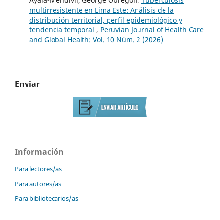
Ayala-Mendívil, George Obregon,
Tuberculosis
multirresistente en Lima Este: Análisis de la
distribución territorial, perfil epidemiológico y
tendencia temporal
,
Peruvian Journal of Health Care
and Global Health: Vol. 10 Núm. 2 (2026)
Enviar
Información
Para lectores/as
Para autores/as
Para bibliotecarios/as