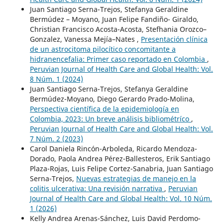
Juan Santiago Serna-Trejos, Stefanya Geraldine
Bermúdez – Moyano, Juan Felipe Fandiño- Giraldo,
Christian Francisco Acosta-Acosta, Stefhania Orozco–
Gonzalez, Vanessa Mejía–Nates ,
Presentación clínica
de un astrocitoma pilocítico concomitante a
hidranencefalia: Primer caso reportado en Colombia
,
Peruvian Journal of Health Care and Global Health: Vol.
8 Núm. 1 (2024)
Juan Santiago Serna-Trejos, Stefanya Geraldine
Bermúdez-Moyano, Diego Gerardo Prado-Molina,
Perspectiva científica de la epidemiología en
Colombia, 2023: Un breve análisis bibliométríco
,
Peruvian Journal of Health Care and Global Health: Vol.
7 Núm. 2 (2023)
Carol Daniela Rincón-Arboleda, Ricardo Mendoza-
Dorado, Paola Andrea Pérez-Ballesteros, Erik Santiago
Plaza-Rojas, Luis Felipe Cortez-Sanabria, Juan Santiago
Serna-Trejos,
Nuevas estrategias de manejo en la
colitis ulcerativa: Una revisión narrativa
,
Peruvian
Journal of Health Care and Global Health: Vol. 10 Núm.
1 (2026)
Kelly Andrea Arenas-Sánchez, Luis David Perdomo-