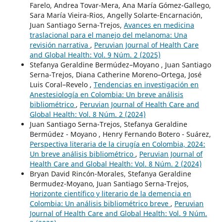
Farelo, Andrea Tovar-Mera, Ana María Gómez-Gallego,
Sara María Vieira-Rios, Angelly Solarte-Encarnación,
Juan Santiago Serna-Trejos,
Avances en medicina
traslacional para el manejo del melanoma: Una
revisión narrativa
,
Peruvian Journal of Health Care
and Global Health: Vol. 9 Núm. 2 (2025)
Stefanya Geraldine Bermúdez–Moyano , Juan Santiago
Serna-Trejos, Diana Catherine Moreno–Ortega, José
Luis Coral–Revelo ,
Tendencias en investigación en
Anestesiología en Colombia: Un breve análisis
bibliométrico
,
Peruvian Journal of Health Care and
Global Health: Vol. 8 Núm. 2 (2024)
Juan Santiago Serna-Trejos, Stefanya Geraldine
Bermúdez - Moyano , Henry Fernando Botero - Suárez,
Perspectiva literaria de la cirugía en Colombia, 2024:
Un breve análisis bibliométrico
,
Peruvian Journal of
Health Care and Global Health: Vol. 8 Núm. 2 (2024)
Bryan David Rincón-Morales, Stefanya Geraldine
Bermudez-Moyano, Juan Santiago Serna-Trejos,
Horizonte científico y literario de la demencia en
Colombia: Un análisis bibliométrico breve
,
Peruvian
Journal of Health Care and Global Health: Vol. 9 Núm.