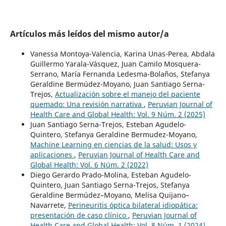
Artículos más leídos del mismo autor/a
Vanessa Montoya-Valencia, Karina Unas-Perea, Abdala
Guillermo Yarala-Vásquez, Juan Camilo Mosquera-
Serrano, María Fernanda Ledesma-Bolaños, Stefanya
Geraldine Bermúdez-Moyano, Juan Santiago Serna-
Trejos,
Actualización sobre el manejo del paciente
quemado: Una revisión narrativa
,
Peruvian Journal of
Health Care and Global Health: Vol. 9 Núm. 2 (2025)
Juan Santiago Serna-Trejos, Esteban Agudelo-
Quintero, Stefanya Geraldine Bermudez-Moyano,
Machine Learning en ciencias de la salud: Usos y
aplicaciones
,
Peruvian Journal of Health Care and
Global Health: Vol. 6 Núm. 2 (2022)
Diego Gerardo Prado-Molina, Esteban Agudelo-
Quintero, Juan Santiago Serna-Trejos, Stefanya
Geraldine Bermúdez–Moyano, Melisa Quijano–
Navarrete,
Perineuritis óptica bilateral idiopática:
presentación de caso clínico
,
Peruvian Journal of
Health Care and Global Health: Vol. 8 Núm. 1 (2024)