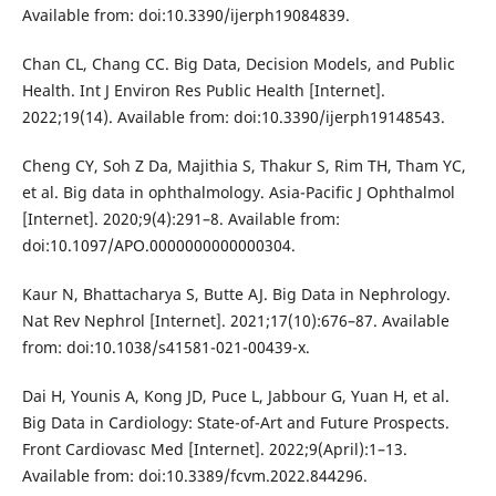
Available from: doi:10.3390/ijerph19084839.
Chan CL, Chang CC. Big Data, Decision Models, and Public
Health. Int J Environ Res Public Health [Internet].
2022;19(14). Available from: doi:10.3390/ijerph19148543.
Cheng CY, Soh Z Da, Majithia S, Thakur S, Rim TH, Tham YC,
et al. Big data in ophthalmology. Asia-Pacific J Ophthalmol
[Internet]. 2020;9(4):291–8. Available from:
doi:10.1097/APO.0000000000000304.
Kaur N, Bhattacharya S, Butte AJ. Big Data in Nephrology.
Nat Rev Nephrol [Internet]. 2021;17(10):676–87. Available
from: doi:10.1038/s41581-021-00439-x.
Dai H, Younis A, Kong JD, Puce L, Jabbour G, Yuan H, et al.
Big Data in Cardiology: State-of-Art and Future Prospects.
Front Cardiovasc Med [Internet]. 2022;9(April):1–13.
Available from: doi:10.3389/fcvm.2022.844296.