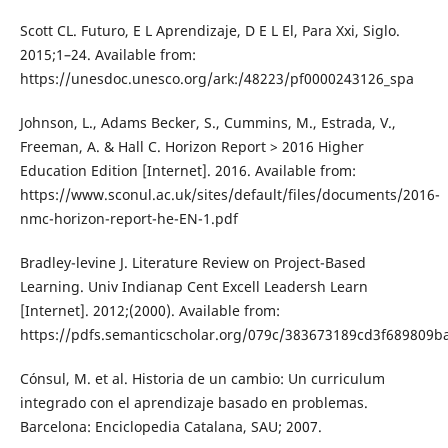
Scott CL. Futuro, E L Aprendizaje, D E L El, Para Xxi, Siglo.
2015;1–24. Available from:
https://unesdoc.unesco.org/ark:/48223/pf0000243126_spa
Johnson, L., Adams Becker, S., Cummins, M., Estrada, V.,
Freeman, A. & Hall C. Horizon Report > 2016 Higher
Education Edition [Internet]. 2016. Available from:
https://www.sconul.ac.uk/sites/default/files/documents/2016-
nmc-horizon-report-he-EN-1.pdf
Bradley-levine J. Literature Review on Project-Based
Learning. Univ Indianap Cent Excell Leadersh Learn
[Internet]. 2012;(2000). Available from:
https://pdfs.semanticscholar.org/079c/383673189cd3f689809b
Cónsul, M. et al. Historia de un cambio: Un curriculum
integrado con el aprendizaje basado en problemas.
Barcelona: Enciclopedia Catalana, SAU; 2007.