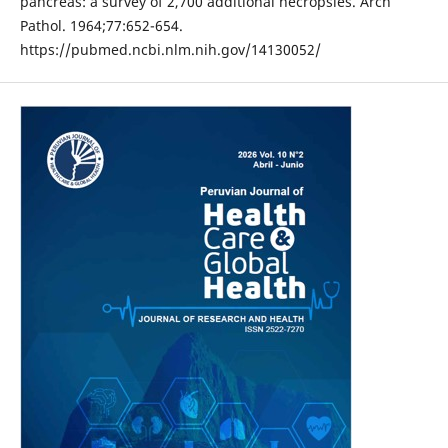
pancreas: a survey of 2,700 additional necropsies. Arch
Pathol. 1964;77:652-654.
https://pubmed.ncbi.nlm.nih.gov/14130052/