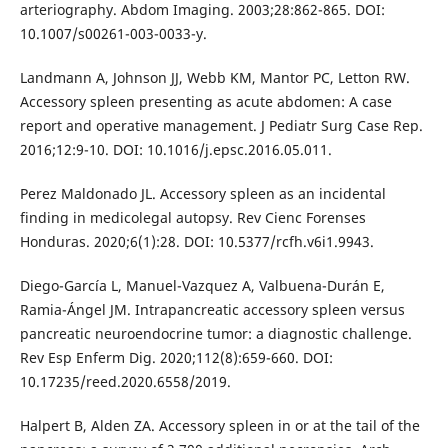
arteriography. Abdom Imaging. 2003;28:862-865. DOI:
10.1007/s00261-003-0033-y.
Landmann A, Johnson JJ, Webb KM, Mantor PC, Letton RW.
Accessory spleen presenting as acute abdomen: A case
report and operative management. J Pediatr Surg Case Rep.
2016;12:9-10. DOI: 10.1016/j.epsc.2016.05.011.
Perez Maldonado JL. Accessory spleen as an incidental
finding in medicolegal autopsy. Rev Cienc Forenses
Honduras. 2020;6(1):28. DOI: 10.5377/rcfh.v6i1.9943.
Diego-García L, Manuel-Vazquez A, Valbuena-Durán E,
Ramia-Ángel JM. Intrapancreatic accessory spleen versus
pancreatic neuroendocrine tumor: a diagnostic challenge.
Rev Esp Enferm Dig. 2020;112(8):659-660. DOI:
10.17235/reed.2020.6558/2019.
Halpert B, Alden ZA. Accessory spleen in or at the tail of the