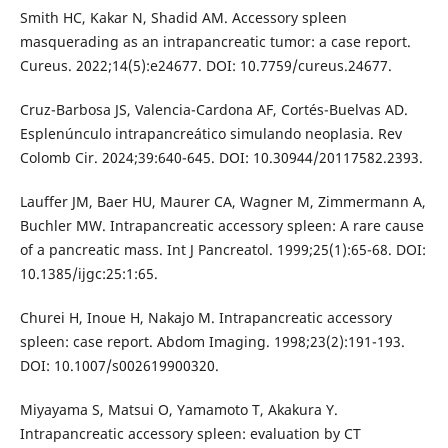
Smith HC, Kakar N, Shadid AM. Accessory spleen
masquerading as an intrapancreatic tumor: a case report.
Cureus. 2022;14(5):e24677. DOI: 10.7759/cureus.24677.
Cruz-Barbosa JS, Valencia-Cardona AF, Cortés-Buelvas AD.
Esplenúnculo intrapancreático simulando neoplasia. Rev
Colomb Cir. 2024;39:640-645. DOI: 10.30944/20117582.2393.
Lauffer JM, Baer HU, Maurer CA, Wagner M, Zimmermann A,
Buchler MW. Intrapancreatic accessory spleen: A rare cause
of a pancreatic mass. Int J Pancreatol. 1999;25(1):65-68. DOI:
10.1385/ijgc:25:1:65.
Churei H, Inoue H, Nakajo M. Intrapancreatic accessory
spleen: case report. Abdom Imaging. 1998;23(2):191-193.
DOI: 10.1007/s002619900320.
Miyayama S, Matsui O, Yamamoto T, Akakura Y.
Intrapancreatic accessory spleen: evaluation by CT