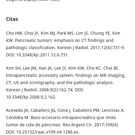
Citas
Cho HW, Choi JY, Kim MJ, Park MS, Lim JS, Chung YE, Kim
KW. Pancreatic tumors: emphasis on CT findings and
pathologic classification. Korean J Radiol. 2011;12(6):731-9.
DOI: 10.3348/kjr.2011.12.6.731.
Kim SH, Lee JM, Han JK, Lee JY, Kim KW, Cho KC, Choi BI.
Intrapancreatic accessory spleen: findings on MR imaging,
CT, US and scintigraphy, and the pathologic analysis.
Korean J Radiol. 2008;9(2):162-74. DOI:
10.3348/kjr.2008.9.2.162.
Acevedo JA, Caballero JG, Cona J, Cabaleiro PM, Lencinas A,
Córdoba M. Bazo accesorio intrapancreático que imita
tumor de cola de páncreas. Rev Argent Cir. 2017;109(4).
DOI: 10.25132/raac.v109.n4.1286.es.