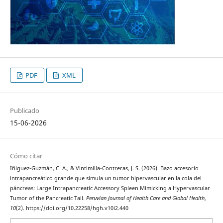
PDF
XML
Publicado
15-06-2026
Cómo citar
Iñiguez-Guzmán, C. A., & Vintimilla-Contreras, J. S. (2026). Bazo accesorio
intrapancreático grande que simula un tumor hipervascular en la cola del
páncreas: Large Intrapancreatic Accessory Spleen Mimicking a Hypervascular
Tumor of the Pancreatic Tail.
Peruvian Journal of Health Care and Global Health
,
10
(2). https://doi.org/10.22258/hgh.v10i2.440