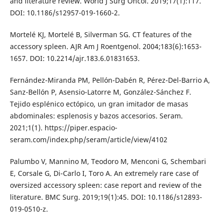
and literature review. World J Surg Oncol. 2019;17(1):117.
DOI: 10.1186/s12957-019-1660-2.
Mortelé KJ, Mortelé B, Silverman SG. CT features of the
accessory spleen. AJR Am J Roentgenol. 2004;183(6):1653-
1657. DOI: 10.2214/ajr.183.6.01831653.
Fernández-Miranda PM, Pellón-Dabén R, Pérez-Del-Barrio A,
Sanz-Bellón P, Asensio-Latorre M, González-Sánchez F.
Tejido esplénico ectópico, un gran imitador de masas
abdominales: esplenosis y bazos accesorios. Seram.
2021;1(1). https://piper.espacio-
seram.com/index.php/seram/article/view/4102
Palumbo V, Mannino M, Teodoro M, Menconi G, Schembari
E, Corsale G, Di-Carlo I, Toro A. An extremely rare case of
oversized accessory spleen: case report and review of the
literature. BMC Surg. 2019;19(1):45. DOI: 10.1186/s12893-
019-0510-z.