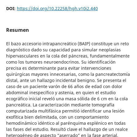
DOI:
https://doi.org/10.22258/hgh.v10i2.440
Resumen
El bazo accesorio intrapancreático (BAIP) constituye un reto
diagnóstico dado su capacidad para simular neoplasias
hipervasculares en la cola del páncreas, fundamentalmente
como los tumores neuroendocrinos. Su identificación
precisa es determinante para evitar intervenciones
quirúrgicas mayores innecesarias, como la pancreatectomía
distal, ante un hallazgo incidental benigno. Se presenta el
caso de un paciente varón de 66 años de edad con dolor
abdominal inespecífico y astenia, en quien el estudio
ecográfico inicial reveló una masa sólida de 6 cm en la cola
pancreática. La caracterización mediante tomografía
computarizada multifásica permitió identificar una lesión
exofítica bien delimitada, con un comportamiento
hemodinámico idéntico al parénquima esplénico en todas
las fases del estudio. Resultó clave el hallazgo de un realce
heterogéneo de aspecto “aserrado” en la fase arterial,