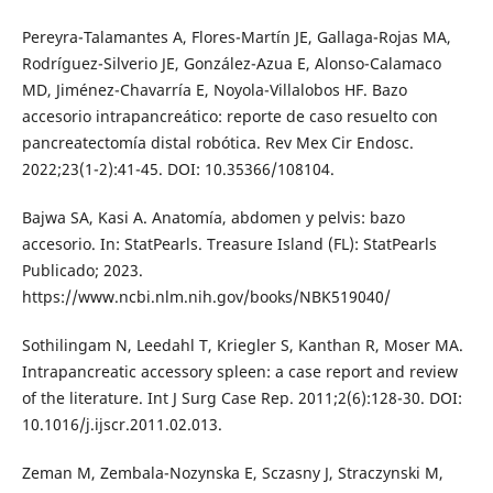
Pereyra-Talamantes A, Flores-Martín JE, Gallaga-Rojas MA,
Rodríguez-Silverio JE, González-Azua E, Alonso-Calamaco
MD, Jiménez-Chavarría E, Noyola-Villalobos HF. Bazo
accesorio intrapancreático: reporte de caso resuelto con
pancreatectomía distal robótica. Rev Mex Cir Endosc.
2022;23(1-2):41-45. DOI: 10.35366/108104.
Bajwa SA, Kasi A. Anatomía, abdomen y pelvis: bazo
accesorio. In: StatPearls. Treasure Island (FL): StatPearls
Publicado; 2023.
https://www.ncbi.nlm.nih.gov/books/NBK519040/
Sothilingam N, Leedahl T, Kriegler S, Kanthan R, Moser MA.
Intrapancreatic accessory spleen: a case report and review
of the literature. Int J Surg Case Rep. 2011;2(6):128-30. DOI:
10.1016/j.ijscr.2011.02.013.
Zeman M, Zembala-Nozynska E, Sczasny J, Straczynski M,