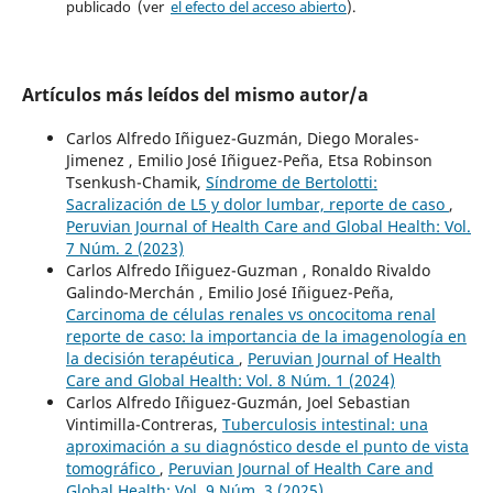
publicado (ver
el efecto del acceso abierto
).
Artículos más leídos del mismo autor/a
Carlos Alfredo Iñiguez-Guzmán, Diego Morales-
Jimenez , Emilio José Iñiguez-Peña, Etsa Robinson
Tsenkush-Chamik,
Síndrome de Bertolotti:
Sacralización de L5 y dolor lumbar, reporte de caso
,
Peruvian Journal of Health Care and Global Health: Vol.
7 Núm. 2 (2023)
Carlos Alfredo Iñiguez-Guzman , Ronaldo Rivaldo
Galindo-Merchán , Emilio José Iñiguez-Peña,
Carcinoma de células renales vs oncocitoma renal
reporte de caso: la importancia de la imagenología en
la decisión terapéutica
,
Peruvian Journal of Health
Care and Global Health: Vol. 8 Núm. 1 (2024)
Carlos Alfredo Iñiguez-Guzmán, Joel Sebastian
Vintimilla-Contreras,
Tuberculosis intestinal: una
aproximación a su diagnóstico desde el punto de vista
tomográfico
,
Peruvian Journal of Health Care and
Global Health: Vol. 9 Núm. 3 (2025)