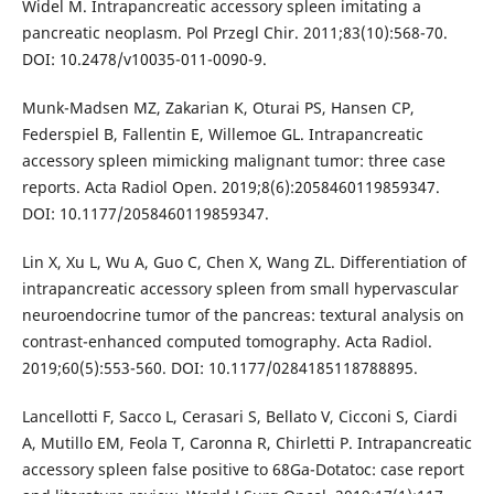
Widel M. Intrapancreatic accessory spleen imitating a
pancreatic neoplasm. Pol Przegl Chir. 2011;83(10):568-70.
DOI: 10.2478/v10035-011-0090-9.
Munk-Madsen MZ, Zakarian K, Oturai PS, Hansen CP,
Federspiel B, Fallentin E, Willemoe GL. Intrapancreatic
accessory spleen mimicking malignant tumor: three case
reports. Acta Radiol Open. 2019;8(6):2058460119859347.
DOI: 10.1177/2058460119859347.
Lin X, Xu L, Wu A, Guo C, Chen X, Wang ZL. Differentiation of
intrapancreatic accessory spleen from small hypervascular
neuroendocrine tumor of the pancreas: textural analysis on
contrast-enhanced computed tomography. Acta Radiol.
2019;60(5):553-560. DOI: 10.1177/0284185118788895.
Lancellotti F, Sacco L, Cerasari S, Bellato V, Cicconi S, Ciardi
A, Mutillo EM, Feola T, Caronna R, Chirletti P. Intrapancreatic
accessory spleen false positive to 68Ga-Dotatoc: case report