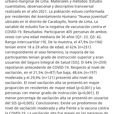
urbano marginal de Lima. Materiales y métodos: Estudio
cuantitativo, observacional y descriptivo transversal
realizado en el año 2021. La población estuvo conformada
por residentes del Asentamiento Humano “Nueva Juventud”
ubicado en el distrito de Carabayllo, Norte de Lima. La
variable de estudio fue la negativa de vacunación contra el
COVID-19. Resultados: Participaron 405 personas de ambos
sexos con una edad mediana de 30 años (Q1: 23, Q3: 42,
Rango intercuartilar:19). De la muestra, el 47,9% (n=194)
tenían entre 18 a 29 años de edad, el 62% (n=251)
correspondiente al sexo femenino, la mayoría de los
participantes tenían grado de instrucción superior y eran
usuarios del Seguro Integral de Salud (SIS). El 64% (n=259)
reportaron antecedente de COVID-19. Respecto al nivel de
vacilación, en el 21,5% (n=87) fue baja, 48,6% (n=197)
moderada y el 29,9% (n=121) presentó alto nivel de
vacilación. El nivel vacilación alta se presentó en mayor
proporción en residentes de mayor edad (p<0,001) y las
personas con menor grado de instrucción (p=0,001). El
menor porcentaje de vacilación alta se presentó en usuarios
del SIS (p=0,005). Conclusiones: Existe un predominio de
nivel de vacilación moderada y alta frente a la vacuna contra
la COVID-19. La vacilación alta fue mayor en las personas de