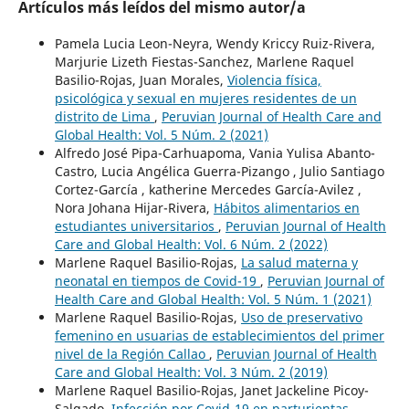
Artículos más leídos del mismo autor/a
Pamela Lucia Leon-Neyra, Wendy Kriccy Ruiz-Rivera,
Marjurie Lizeth Fiestas-Sanchez, Marlene Raquel
Basilio-Rojas, Juan Morales,
Violencia física,
psicológica y sexual en mujeres residentes de un
distrito de Lima
,
Peruvian Journal of Health Care and
Global Health: Vol. 5 Núm. 2 (2021)
Alfredo José Pipa-Carhuapoma, Vania Yulisa Abanto-
Castro, Lucia Angélica Guerra-Pizango , Julio Santiago
Cortez-García , katherine Mercedes García-Avilez ,
Nora Johana Hijar-Rivera,
Hábitos alimentarios en
estudiantes universitarios
,
Peruvian Journal of Health
Care and Global Health: Vol. 6 Núm. 2 (2022)
Marlene Raquel Basilio-Rojas,
La salud materna y
neonatal en tiempos de Covid-19
,
Peruvian Journal of
Health Care and Global Health: Vol. 5 Núm. 1 (2021)
Marlene Raquel Basilio-Rojas,
Uso de preservativo
femenino en usuarias de establecimientos del primer
nivel de la Región Callao
,
Peruvian Journal of Health
Care and Global Health: Vol. 3 Núm. 2 (2019)
Marlene Raquel Basilio-Rojas, Janet Jackeline Picoy-
Salgado,
Infección por Covid-19 en parturientas