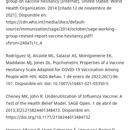
group on vaccine hesitancy [Internet]. United Stated: World
Health Organization. 2014 [citado 12 de noviembre de
2021]. Disponible en:
https://cdn.who.int/media/docs/default-
source/immunization/sage/2014/october/sage-working-
group-revised-report-vaccine-hesitancy.pdf?
sfvrsn=240a7c1c_4
Rodriguez VJ, Alcaide ML, Salazar AS, Montgomerie EK,
Maddalon MJ, Jones DL. Psychometric Properties of a Vaccine
Hesitancy Scale Adapted for COVID-19 Vaccination Among
People with HIV. AIDS Behav. 1 de enero de 2022;26(1):96-
101. Disponible en: doi: 10.1007/s10461-021-03350-5
Cheney MK, John R. Underutilization of Influenza Vaccine: A
Test of the Health Belief Model. SAGE Open. 1 de abril de
2013;3(2):215824401348473. Disponible en:
https://doi.org/10.1177/2158244013484732
Herrera-Añazco P, Uyen-Cateriano Á, Urrunaga-Pastor D,