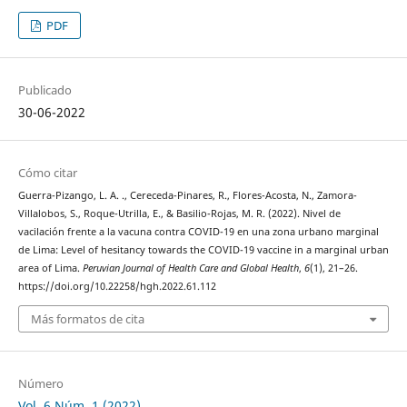
PDF
Publicado
30-06-2022
Cómo citar
Guerra-Pizango, L. A. ., Cereceda-Pinares, R., Flores-Acosta, N., Zamora-
Villalobos, S., Roque-Utrilla, E., & Basilio-Rojas, M. R. (2022). Nivel de
vacilación frente a la vacuna contra COVID-19 en una zona urbano marginal
de Lima: Level of hesitancy towards the COVID-19 vaccine in a marginal urban
area of Lima.
Peruvian Journal of Health Care and Global Health
,
6
(1), 21–26.
https://doi.org/10.22258/hgh.2022.61.112
Más formatos de cita
Número
Vol. 6 Núm. 1 (2022)