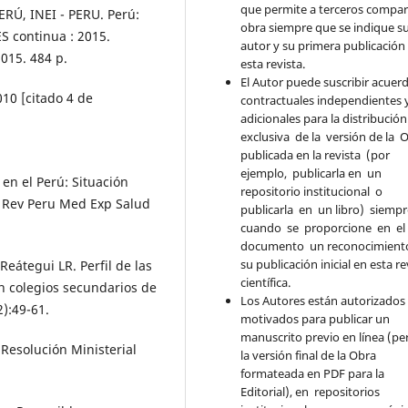
que permite a terceros compart
PERÚ, INEI - PERU. Perú:
obra siempre que se indique s
S continua : 2015.
autor y su primera publicación
2015. 484 p.
esta revista.
El Autor puede suscribir acuer
010 [citado 4 de
contractuales independientes 
adicionales para la distribució
exclusiva de la versión de la 
publicada en la revista (por
ejemplo, publicarla en un
en el Perú: Situación
repositorio institucional o
s. Rev Peru Med Exp Salud
publicarla en un libro) siemp
cuando se proporcione en e
documento un reconocimient
su publicación inicial en esta re
Reátegui LR. Perfil de las
científica.
n colegios secundarios de
Los Autores están autorizados
):49-61.
motivados para publicar un
manuscrito previo en línea (pe
 Resolución Ministerial
la versión final de la Obra
formateada en PDF para la
Editorial), en repositorios