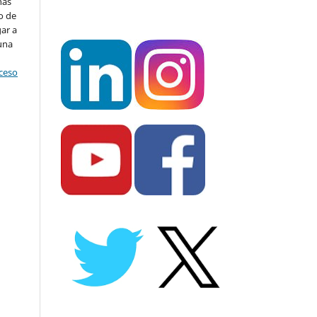
nas
o de
ar a
una
o
cceso