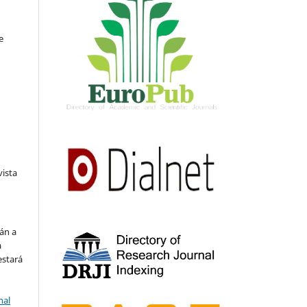
e
vista
án a
a
estará
nal