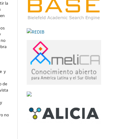
ir la
u
 en
dos
y
n no
Obra
re y
l
o de
vista
 y
ro no