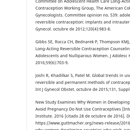
Committee on Adolescent Health Care Long-Acti
Contraception Working Group, The American Col
Gynecologists. Committee opinion no. 539: adol
reversible contraception: implants and intrauter
Gynecol. octubre de 2012;120(4):983-8.
Gibbs SE, Rocca CH, Bednarek P, Thompson KMJ,
Long-Acting Reversible Contraception Counselin
Adolescents and Nulliparous Women. J Adolesc 
2016;59(6):703-9.
Joshi R, Khadilkar S, Patel M. Global trends in us
reversible and permanent methods of contracept
Int J Gynecol Obstet. octubre de 2015;131, Supp
New Study Examines Why Women in Developing 
Avoid Pregnancy Do Not Use Contraceptives [Int
Institute. 2016 [citado 28 de octubre de 2016]. D
https://www.guttmacher.org/news-release/201
why-women-developing-countries-who-wish-avo