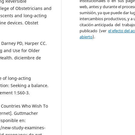
institucionales o en sus pági
ng Reversible
web, antes y durante el proces
lege of Obstetricians and
sumisión, ya que puede dar lug
escents and long-acting
intercambios productivos, y a 
ine devices. Obstet
citación anticipada del trabaj
publicado (ver
el efecto del a
abierto
).
 Darney PD, Harper CC.
g and Use for Older
Health. diciembre de
e of long-acting
ion: Seeking a balance.
lement 1:S60-3.
Countries Who Wish To
ernet]. Guttmacher
isponible en:
6/new-study-examines-
id-pregnancy-do-not