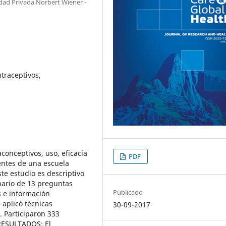
dad Privada Norbert Wiener -
traceptivos,
conceptivos, uso, eficacia
PDF
entes de una escuela
e estudio es descriptivo
onario de 13 preguntas
Publicado
s e información
 aplicó técnicas
30-09-2017
l. Participaron 333
 RESULTADOS: El