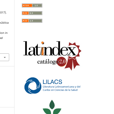
017).
pública
ion in
bal