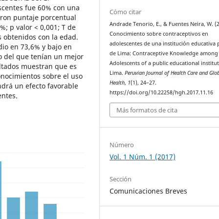
escentes fue 60% con una
Cómo citar
eron puntaje porcentual
Andrade Tenorio, E., & Fuentes Neira, W. (2
; p valor < 0,001; T de
Conocimiento sobre contraceptivos en
s obtenidos con la edad.
adolescentes de una institución educativa 
dio en 73,6% y bajo en
de Lima: Contraceptive Knowledge among
o del que tenían un mejor
Adolescents of a public educational institut
ltados muestran que es
Lima.
Peruvian Journal of Health Care and Glo
onocimientos sobre el uso
Health
,
1
(1), 24–27.
ndrá un efecto favorable
https://doi.org/10.22258/hgh.2017.11.16
entes.
Más formatos de cita
Número
Vol. 1 Núm. 1 (2017)
Sección
Comunicaciones Breves