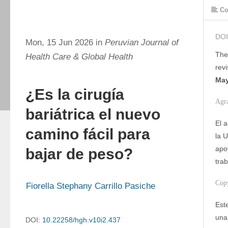
Co
DOI
Mon, 15 Jun 2026 in
Peruvian Journal of
The
Health Care & Global Health
rev
May
¿Es la cirugía
Agr
bariátrica el nuevo
El 
camino fácil para
la U
apo
bajar de peso?
trab
Cop
Fiorella Stephany Carrillo Pasiche
Este
una
DOI:
10.22258/hgh.v10i2.437