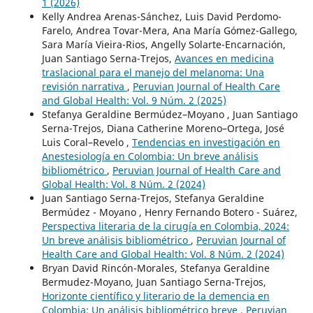
1 (2026)
Kelly Andrea Arenas-Sánchez, Luis David Perdomo-
Farelo, Andrea Tovar-Mera, Ana María Gómez-Gallego,
Sara María Vieira-Rios, Angelly Solarte-Encarnación,
Juan Santiago Serna-Trejos,
Avances en medicina
traslacional para el manejo del melanoma: Una
revisión narrativa
,
Peruvian Journal of Health Care
and Global Health: Vol. 9 Núm. 2 (2025)
Stefanya Geraldine Bermúdez–Moyano , Juan Santiago
Serna-Trejos, Diana Catherine Moreno–Ortega, José
Luis Coral–Revelo ,
Tendencias en investigación en
Anestesiología en Colombia: Un breve análisis
bibliométrico
,
Peruvian Journal of Health Care and
Global Health: Vol. 8 Núm. 2 (2024)
Juan Santiago Serna-Trejos, Stefanya Geraldine
Bermúdez - Moyano , Henry Fernando Botero - Suárez,
Perspectiva literaria de la cirugía en Colombia, 2024:
Un breve análisis bibliométrico
,
Peruvian Journal of
Health Care and Global Health: Vol. 8 Núm. 2 (2024)
Bryan David Rincón-Morales, Stefanya Geraldine
Bermudez-Moyano, Juan Santiago Serna-Trejos,
Horizonte científico y literario de la demencia en
Colombia: Un análisis bibliométrico breve
,
Peruvian