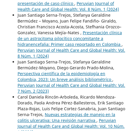
presentación de caso clínico
,
Peruvian Journal of
Health Care and Global Health: Vol. 8 Núm. 1 (2024)
Juan Santiago Serna-Trejos, Stefanya Geraldine
Bermúdez – Moyano, Juan Felipe Fandiño- Giraldo,
Christian Francisco Acosta-Acosta, Stefhania Orozco–
Gonzalez, Vanessa Mejía–Nates ,
Presentación clínica
de un astrocitoma pilocítico concomitante a
hidranencefalia: Primer caso reportado en Colombia
,
Peruvian Journal of Health Care and Global Health: Vol.
8 Núm. 1 (2024)
Juan Santiago Serna-Trejos, Stefanya Geraldine
Bermúdez-Moyano, Diego Gerardo Prado-Molina,
Perspectiva científica de la epidemiología en
Colombia, 2023: Un breve análisis bibliométríco
,
Peruvian Journal of Health Care and Global Health: Vol.
7 Núm. 2 (2023)
Carol Daniela Rincón-Arboleda, Ricardo Mendoza-
Dorado, Paola Andrea Pérez-Ballesteros, Erik Santiago
Plaza-Rojas, Luis Felipe Cortez-Sanabria, Juan Santiago
Serna-Trejos,
Nuevas estrategias de manejo en la
colitis ulcerativa: Una revisión narrativa
,
Peruvian
Journal of Health Care and Global Health: Vol. 10 Núm.