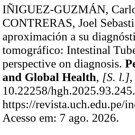
IÑIGUEZ-GUZMÁN, Carlos
CONTRERAS, Joel Sebastian.
aproximación a su diagnósti
tomográfico: Intestinal Tub
perspective on diagnosis.
P
and Global Health
,
[S. l.]
,
10.22258/hgh.2025.93.245.
https://revista.uch.edu.pe/i
Acesso em: 7 ago. 2026.