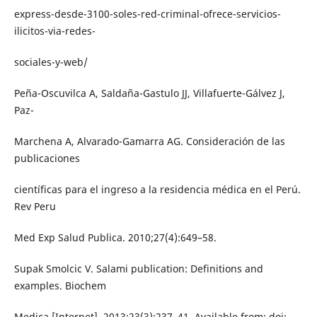
express-desde-3100-soles-red-criminal-ofrece-servicios-
ilicitos-via-redes-
sociales-y-web/
Peña-Oscuvilca A, Saldaña-Gastulo JJ, Villafuerte-Gálvez J,
Paz-
Marchena A, Alvarado-Gamarra AG. Consideración de las
publicaciones
científicas para el ingreso a la residencia médica en el Perú.
Rev Peru
Med Exp Salud Publica. 2010;27(4):649–58.
Supak Smolcic V. Salami publication: Definitions and
examples. Biochem
Medica [Internet]. 2013;23(3):237–41. Available from: doi: