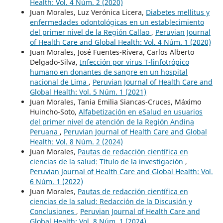
Health: Vol. 4 Núm. 2 (2020)
Juan Morales, Luz Verónica Licera,
Diabetes mellitus y
enfermedades odontológicas en un establecimiento
del primer nivel de la Región Callao
,
Peruvian Journal
of Health Care and Global Health: Vol. 4 Núm. 1 (2020)
Juan Morales, José Fuentes-Rivera, Carlos Alberto
Delgado-Silva,
Infección por virus T-linfotrópico
humano en donantes de sangre en un hospital
nacional de Lima
,
Peruvian Journal of Health Care and
Global Health: Vol. 5 Núm. 1 (2021)
Juan Morales, Tania Emilia Siancas-Cruces, Máximo
Huincho-Soto,
Alfabetización en eSalud en usuarios
del primer nivel de atención de la Región Andina
Peruana
,
Peruvian Journal of Health Care and Global
Health: Vol. 8 Núm. 2 (2024)
Juan Morales,
Pautas de redacción científica en
ciencias de la salud: Título de la investigación
,
Peruvian Journal of Health Care and Global Health: Vol.
6 Núm. 1 (2022)
Juan Morales,
Pautas de redacción científica en
ciencias de la salud: Redacción de la Discusión y
Conclusiones
,
Peruvian Journal of Health Care and
Global Health: Vol. 8 Núm. 1 (2024)