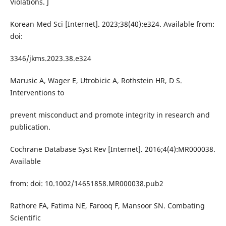
Violations. J
Korean Med Sci [Internet]. 2023;38(40):e324. Available from:
doi:
3346/jkms.2023.38.e324
Marusic A, Wager E, Utrobicic A, Rothstein HR, D S.
Interventions to
prevent misconduct and promote integrity in research and
publication.
Cochrane Database Syst Rev [Internet]. 2016;4(4):MR000038.
Available
from: doi: 10.1002/14651858.MR000038.pub2
Rathore FA, Fatima NE, Farooq F, Mansoor SN. Combating
Scientific