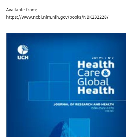
Available from:
https://www.ncbi.nlm.nih.gov/books/NBK232228/